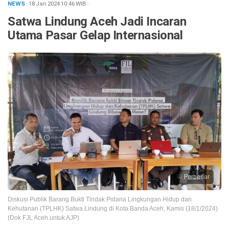
NEWS
· 18 Jan 2024
10:46
WIB
·
Satwa Lindung Aceh Jadi Incaran
Utama Pasar Gelap Internasional
Perbesar
Diskusi Publik Barang Bukti Tindak Pidana Lingkungan Hidup dan
Kehutanan (TPLHK) Satwa Lindung di Kota Banda Aceh, Kamis (18/1/2024)
(Dok FJL Aceh untuk AJP)