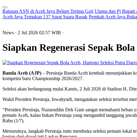
Ratusan ASN di Aceh Jaya Belum Terima Gaji
Ulama dan Pj Bupati
Aceh Jaya Temukan 137 Surat Suara Rusak
Pemkab Aceh Jaya Buka 
News
· 2 Jul 2026
02:57
WIB
·
Siapkan Regenerasi Sepak Bola 
Banda Aceh (AJP)
– Persiraja Banda Aceh kembali menunjukkan ko
kompetisi baru Championship 2026/2027.
Seleksi akan berlangsung mulai Kamis, 2 Juli 2026 di Stadion H. Dim
Wakil Presiden Persiraja, Iswahyudi, mengatakan seleksi tersebut mer
“Presiden Persiraja, Nazaruddin Dek Gam sangat memahami beban ya
pemain Aceh, kalau bukan Persiraja yang mengambil tanggung jawab 
Rabu (1/7).
Menurutnya, langkah Persiraja rutin membuka seleksi pemain lokal t
bagian dari skuad inti Laskar Rencong.