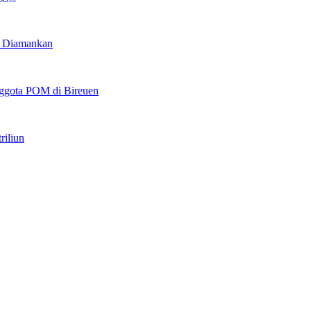
u Diamankan
ggota POM di Bireuen
riliun