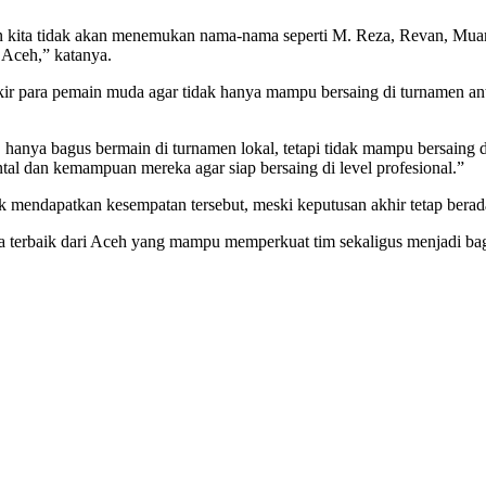
kin kita tidak akan menemukan nama-nama seperti M. Reza, Revan, Mua
 Aceh,” katanya.
r para pemain muda agar tidak hanya mampu bersaing di turnamen anta
hanya bagus bermain di turnamen lokal, tetapi tidak mampu bersaing di
 dan kemampuan mereka agar siap bersaing di level profesional.”
uk mendapatkan kesempatan tersebut, meski keputusan akhir tetap berada
nta terbaik dari Aceh yang mampu memperkuat tim sekaligus menjadi bagi