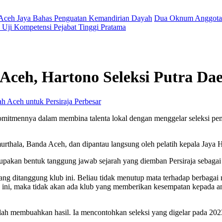
 Aceh Jaya Bahas Penguatan Kemandirian Dayah
Dua Oknum Anggota 
Uji Kompetensi Pejabat Tinggi Pratama
Aceh, Hartono Seleksi Putra Da
Perbesar
mitmennya dalam membina talenta lokal dengan menggelar seleksi pem
urthala, Banda Aceh, dan dipantau langsung oleh pelatih kepala Jaya 
upakan bentuk tanggung jawab sejarah yang diemban Persiraja sebagai s
ng ditanggung klub ini. Beliau tidak menutup mata terhadap berbag
ini, maka tidak akan ada klub yang memberikan kesempatan kepada an
elah membuahkan hasil. Ia mencontohkan seleksi yang digelar pada 20