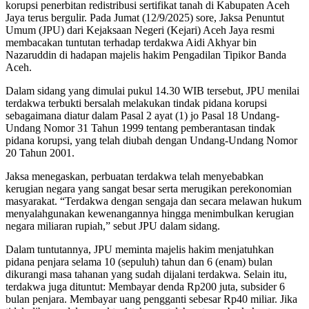
korupsi penerbitan redistribusi sertifikat tanah di Kabupaten Aceh
Jaya terus bergulir. Pada Jumat (12/9/2025) sore, Jaksa Penuntut
Umum (JPU) dari Kejaksaan Negeri (Kejari) Aceh Jaya resmi
membacakan tuntutan terhadap terdakwa Aidi Akhyar bin
Nazaruddin di hadapan majelis hakim Pengadilan Tipikor Banda
Aceh.
Dalam sidang yang dimulai pukul 14.30 WIB tersebut, JPU menilai
terdakwa terbukti bersalah melakukan tindak pidana korupsi
sebagaimana diatur dalam Pasal 2 ayat (1) jo Pasal 18 Undang-
Undang Nomor 31 Tahun 1999 tentang pemberantasan tindak
pidana korupsi, yang telah diubah dengan Undang-Undang Nomor
20 Tahun 2001.
Jaksa menegaskan, perbuatan terdakwa telah menyebabkan
kerugian negara yang sangat besar serta merugikan perekonomian
masyarakat. “Terdakwa dengan sengaja dan secara melawan hukum
menyalahgunakan kewenangannya hingga menimbulkan kerugian
negara miliaran rupiah,” sebut JPU dalam sidang.
Dalam tuntutannya, JPU meminta majelis hakim menjatuhkan
pidana penjara selama 10 (sepuluh) tahun dan 6 (enam) bulan
dikurangi masa tahanan yang sudah dijalani terdakwa. Selain itu,
terdakwa juga dituntut: Membayar denda Rp200 juta, subsider 6
bulan penjara. Membayar uang pengganti sebesar Rp40 miliar. Jika