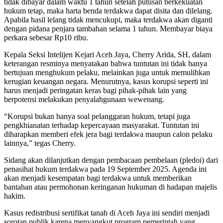
tidak dibayar dalam waktu 1 tahun setelah putusan berkekuatan
hukum tetap, maka harta benda terdakwa dapat disita dan dilelang.
Apabila hasil lelang tidak mencukupi, maka terdakwa akan diganti
dengan pidana penjara tambahan selama 1 tahun. Membayar biaya
perkara sebesar Rp10 ribu.
Kepala Seksi Intelijen Kejari Aceh Jaya, Cherry Arida, SH, dalam
keterangan resminya menyatakan bahwa tuntutan ini tidak hanya
bertujuan menghukum pelaku, melainkan juga untuk memulihkan
kerugian keuangan negara. Menurutnya, kasus korupsi seperti ini
harus menjadi peringatan keras bagi pihak-pihak lain yang
berpotensi melakukan penyalahgunaan wewenang.
“Korupsi bukan hanya soal pelanggaran hukum, tetapi juga
pengkhianatan terhadap kepercayaan masyarakat. Tuntutan ini
diharapkan memberi efek jera bagi terdakwa maupun calon pelaku
lainnya,” tegas Cherry.
Sidang akan dilanjutkan dengan pembacaan pembelaan (pledoi) dari
penasihat hukum terdakwa pada 19 September 2025. Agenda ini
akan menjadi kesempatan bagi terdakwa untuk memberikan
bantahan atau permohonan keringanan hukuman di hadapan majelis
hakim.
Kasus redistribusi sertifikat tanah di Aceh Jaya ini sendiri menjadi
sorotan publik karena menyangkut program pemerintah yang