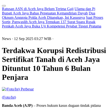
Ratusan ASN di Aceh Jaya Belum Terima Gaji
Ulama dan Pj
Bupati Aceh Jaya Bahas Penguatan Kemandirian Dayah
Dua
Oknum Anggota Polda Aceh Ditangkap, Ini Kasusnya
Saat Proses
Sortir, Panwaslih Aceh Jaya Temukan 137 Surat Suara Rusak
Pemkab Aceh Jaya Buka Uji Kompetensi Pejabat Tinggi Pratama
News
· 12 Sep 2025
03:27
WIB
·
Terdakwa Korupsi Redistribusi
Sertifikat Tanah di Aceh Jaya
Dituntut 10 Tahun 6 Bulan
Penjara
Perbesar
(Foto/Ist)
Banda Aceh (AJP)
– Proses hukum kasus dugaan tindak pidana