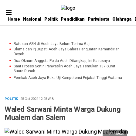
Home
Nasional
Politik
Pendidikan
Pariwisata
Olahraga
Ratusan ASN di Aceh Jaya Belum Terima Gaji
Ulama dan Pj Bupati Aceh Jaya Bahas Penguatan Kemandirian
Dayah
Dua Oknum Anggota Polda Aceh Ditangkap, Ini Kasusnya
Saat Proses Sortir, Panwaslih Aceh Jaya Temukan 137 Surat
Suara Rusak
Pemkab Aceh Jaya Buka Uji Kompetensi Pejabat Tinggi Pratama
POLITIK
· 25 Oct 2024
12:25
WIB
·
Waled Sarwani Minta Warga Dukung
Mualem dan Salem
Perbesar