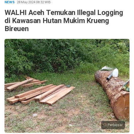
NEWS
· 28 May 2024
08:32
WIB
·
WALHI Aceh Temukan Illegal Logging
di Kawasan Hutan Mukim Krueng
Bireuen
Perbesar