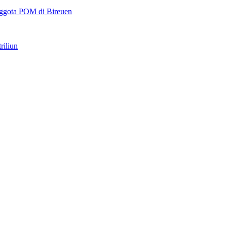
ggota POM di Bireuen
riliun