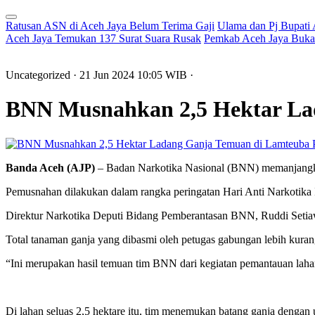
Ratusan ASN di Aceh Jaya Belum Terima Gaji
Ulama dan Pj Bupati
Aceh Jaya Temukan 137 Surat Suara Rusak
Pemkab Aceh Jaya Buka 
Uncategorized
· 21 Jun 2024
10:05
WIB
·
BNN Musnahkan 2,5 Hektar La
Banda Aceh (AJP)
– Badan Narkotika Nasional (BNN) memanjangk
Pemusnahan dilakukan dalam rangka peringatan Hari Anti Narkotika
Direktur Narkotika Deputi Bidang Pemberantasan BNN, Ruddi Setiaw
Total tanaman ganja yang dibasmi oleh petugas gabungan lebih kura
“Ini merupakan hasil temuan tim BNN dari kegiatan pemantauan lahan
Di lahan seluas 2,5 hektare itu, tim menemukan batang ganja dengan 