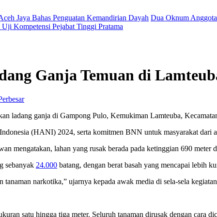
 Aceh Jaya Bahas Penguatan Kemandirian Dayah
Dua Oknum Anggota 
Uji Kompetensi Pejabat Tinggi Pratama
dang Ganja Temuan di Lamteub
Perbesar
an ladang ganja di Gampong Pulo, Kemukiman Lamteuba, Kecamatan 
 Indonesia (HANI) 2024, serta komitmen BNN untuk masyarakat dari a
an mengatakan, lahan yang rusak berada pada ketinggian 690 meter da
ng sebanyak
24.000
batang, dengan berat basah yang mencapai lebih ku
 tanaman narkotika,” ujarnya kepada awak media di sela-sela kegiatan
ukuran satu hingga tiga meter. Seluruh tanaman dirusak dengan cara dic