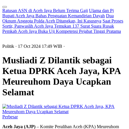
Ratusan ASN di Aceh Jaya Belum Terima Gaji
Ulama dan Pj
Bupati Aceh Jaya Bahas Penguatan Kemandirian Dayah
Dua
Oknum Anggota Polda Aceh Ditangkap, Ini Kasusnya
Saat Proses
Sortir, Panwaslih Aceh Jaya Temukan 137 Surat Suara Rusak
Pemkab Aceh Jaya Buka Uji Kompetensi Pejabat Tinggi Pratama
Politik
· 17 Oct 2024
17:49
WIB
·
Musliadi Z Dilantik sebagai
Ketua DPRK Aceh Jaya, KPA
Meureuhom Daya Ucapkan
Selamat
Perbesar
Aceh Jaya (AJP)
– Komite Peralihan Aceh (KPA) Meureuhom