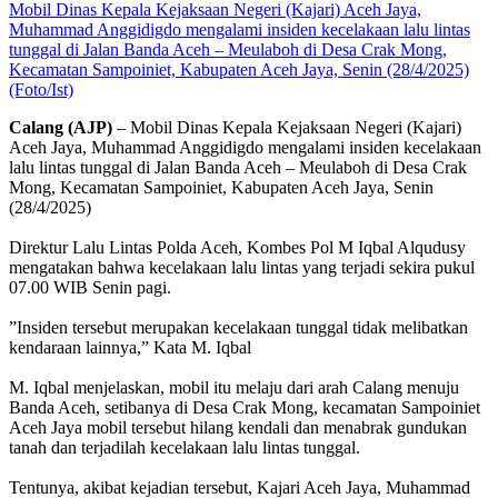
Mobil Dinas Kepala Kejaksaan Negeri (Kajari) Aceh Jaya,
Muhammad Anggidigdo mengalami insiden kecelakaan lalu lintas
tunggal di Jalan Banda Aceh – Meulaboh di Desa Crak Mong,
Kecamatan Sampoiniet, Kabupaten Aceh Jaya, Senin (28/4/2025)
(Foto/Ist)
Calang (AJP)
– Mobil Dinas Kepala Kejaksaan Negeri (Kajari)
Aceh Jaya, Muhammad Anggidigdo mengalami insiden kecelakaan
lalu lintas tunggal di Jalan Banda Aceh – Meulaboh di Desa Crak
Mong, Kecamatan Sampoiniet, Kabupaten Aceh Jaya, Senin
(28/4/2025)
‎Direktur Lalu Lintas Polda Aceh, Kombes Pol M Iqbal Alqudusy
mengatakan bahwa kecelakaan lalu lintas yang terjadi sekira pukul
07.00 WIB Senin pagi.
‎”Insiden tersebut merupakan kecelakaan tunggal tidak melibatkan
kendaraan lainnya,” Kata M. Iqbal
‎M. Iqbal menjelaskan, mobil itu melaju dari arah Calang menuju
Banda Aceh, setibanya di Desa Crak Mong, kecamatan Sampoiniet
Aceh Jaya mobil tersebut hilang kendali dan menabrak gundukan
tanah dan terjadilah kecelakaan lalu lintas tunggal.
‎Tentunya, akibat kejadian tersebut, Kajari Aceh Jaya, Muhammad