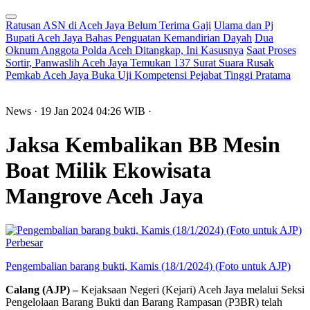
Ratusan ASN di Aceh Jaya Belum Terima Gaji
Ulama dan Pj
Bupati Aceh Jaya Bahas Penguatan Kemandirian Dayah
Dua
Oknum Anggota Polda Aceh Ditangkap, Ini Kasusnya
Saat Proses
Sortir, Panwaslih Aceh Jaya Temukan 137 Surat Suara Rusak
Pemkab Aceh Jaya Buka Uji Kompetensi Pejabat Tinggi Pratama
News
· 19 Jan 2024
04:26
WIB
·
Jaksa Kembalikan BB Mesin
Boat Milik Ekowisata
Mangrove Aceh Jaya
Perbesar
Pengembalian barang bukti, Kamis (18/1/2024) (Foto untuk AJP)
Calang (AJP) –
Kejaksaan Negeri (Kejari) Aceh Jaya melalui Seksi
Pengelolaan Barang Bukti dan Barang Rampasan (P3BR) telah