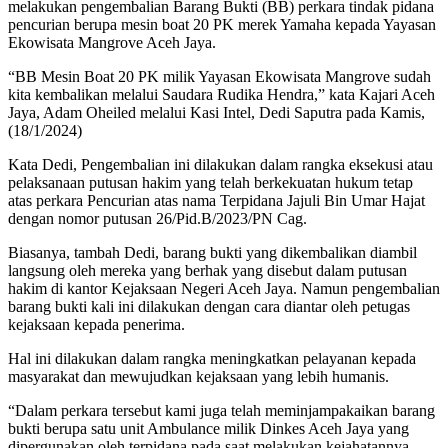
melakukan pengembalian Barang Bukti (BB) perkara tindak pidana
pencurian berupa mesin boat 20 PK merek Yamaha kepada Yayasan
Ekowisata Mangrove Aceh Jaya.
“BB Mesin Boat 20 PK milik Yayasan Ekowisata Mangrove sudah
kita kembalikan melalui Saudara Rudika Hendra,” kata Kajari Aceh
Jaya, Adam Oheiled melalui Kasi Intel, Dedi Saputra pada Kamis,
(18/1/2024)
Kata Dedi, Pengembalian ini dilakukan dalam rangka eksekusi atau
pelaksanaan putusan hakim yang telah berkekuatan hukum tetap
atas perkara Pencurian atas nama Terpidana Jajuli Bin Umar Hajat
dengan nomor putusan 26/Pid.B/2023/PN Cag.
Biasanya, tambah Dedi, barang bukti yang dikembalikan diambil
langsung oleh mereka yang berhak yang disebut dalam putusan
hakim di kantor Kejaksaan Negeri Aceh Jaya. Namun pengembalian
barang bukti kali ini dilakukan dengan cara diantar oleh petugas
kejaksaan kepada penerima.
Hal ini dilakukan dalam rangka meningkatkan pelayanan kepada
masyarakat dan mewujudkan kejaksaan yang lebih humanis.
“Dalam perkara tersebut kami juga telah meminjampakaikan barang
bukti berupa satu unit Ambulance milik Dinkes Aceh Jaya yang
dipergunakan oleh terpidana pada saat melakukan kejahatannya.