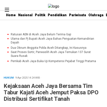
Home
Nasional
Politik
Pendidikan
Pariwisata
Olahraga
Ratusan ASN di Aceh Jaya Belum Terima Gaji
Ulama dan Pj Bupati Aceh Jaya Bahas Penguatan Kemandirian
Dayah
Dua Oknum Anggota Polda Aceh Ditangkap, Ini Kasusnya
Saat Proses Sortir, Panwaslih Aceh Jaya Temukan 137 Surat
Suara Rusak
Pemkab Aceh Jaya Buka Uji Kompetensi Pejabat Tinggi Pratama
HUKUM
· 9 Apr 2025
14:24
WIB
·
Kejaksaan Aceh Jaya Bersama Tim
Tabur Kajati Aceh Jemput Paksa DPO
Distribusi Sertifikat Tanah