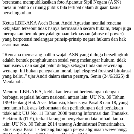
berencana mempublikasikan foto Aparatur Sipil Negara (ASN)
melalui baliho di ruang publik bila terlibat dalam dugaan kasus
perselingkuhan.
Ketua LBH-AKA Aceh Barat, Andri Agustian menilai rencana
kebijakan tersebut tidak hanya bermasalah secara hukum, tetapi juga
merupakan bentuk penyalahgunaan kekuasaan (abuse of power)
yang berpotensi melanggar prinsip-prinsip negara hukum dan hak
asasi manusia.
“Rencana memasang baliho wajah ASN yang diduga berselingkuh
adalah bentuk penghukuman sosial yang melanggar hukum, tidak
manusiawi, dan sangat patut diduga sebagai tindakan sewenang-
wenang. Ini bukan penegakan moral, tapi ekspresi frustrasi birokrasi
yang keliru,” ujar Andri dalam siaran persnya, Senin (24/6/2025) di
Meulaboh.
Menurut LBH-AKA, kebijakan tersebut bertentangan dengan
berbagai regulasi hukum nasional, antara lain: UU No. 39 Tahun
1999 tentang Hak Asasi Manusia, khususnya Pasal 8 dan 18, yang
menjamin hak atas kehormatan dan perlindungan dari perlakuan
tidak adil; UU No. 11 Tahun 2008 tentang Informasi dan Transaksi
Elektronik (ITE), terkait larangan penyebaran data pribadi tanpa
izin; UU No. 30 Tahun 2014 tentang Administrasi Pemerintahan,
khususnya Pasal 17 tentang larangan penyalahgunaan wewenang;