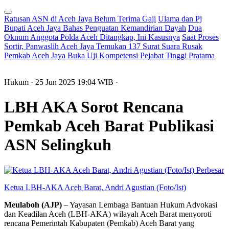
Ratusan ASN di Aceh Jaya Belum Terima Gaji
Ulama dan Pj
Bupati Aceh Jaya Bahas Penguatan Kemandirian Dayah
Dua
Oknum Anggota Polda Aceh Ditangkap, Ini Kasusnya
Saat Proses
Sortir, Panwaslih Aceh Jaya Temukan 137 Surat Suara Rusak
Pemkab Aceh Jaya Buka Uji Kompetensi Pejabat Tinggi Pratama
Hukum
· 25 Jun 2025
19:04
WIB
·
LBH AKA Sorot Rencana
Pemkab Aceh Barat Publikasi
ASN Selingkuh
Perbesar
Ketua LBH-AKA Aceh Barat, Andri Agustian (Foto/Ist)
Meulaboh (AJP)
– Yayasan Lembaga Bantuan Hukum Advokasi
dan Keadilan Aceh (LBH-AKA) wilayah Aceh Barat menyoroti
rencana Pemerintah Kabupaten (Pemkab) Aceh Barat yang