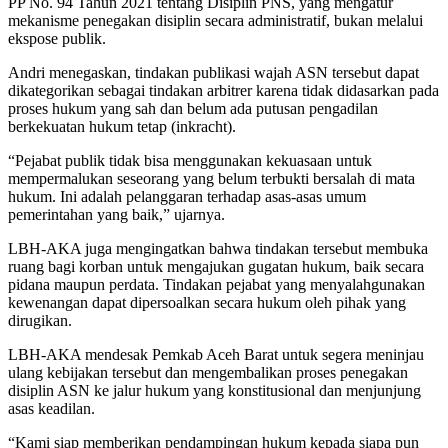
PP No. 94 Tahun 2021 tentang Disiplin PNS, yang mengatur
mekanisme penegakan disiplin secara administratif, bukan melalui
ekspose publik.
Andri menegaskan, tindakan publikasi wajah ASN tersebut dapat
dikategorikan sebagai tindakan arbitrer karena tidak didasarkan pada
proses hukum yang sah dan belum ada putusan pengadilan
berkekuatan hukum tetap (inkracht).
“Pejabat publik tidak bisa menggunakan kekuasaan untuk
mempermalukan seseorang yang belum terbukti bersalah di mata
hukum. Ini adalah pelanggaran terhadap asas-asas umum
pemerintahan yang baik,” ujarnya.
LBH-AKA juga mengingatkan bahwa tindakan tersebut membuka
ruang bagi korban untuk mengajukan gugatan hukum, baik secara
pidana maupun perdata. Tindakan pejabat yang menyalahgunakan
kewenangan dapat dipersoalkan secara hukum oleh pihak yang
dirugikan.
LBH-AKA mendesak Pemkab Aceh Barat untuk segera meninjau
ulang kebijakan tersebut dan mengembalikan proses penegakan
disiplin ASN ke jalur hukum yang konstitusional dan menjunjung
asas keadilan.
“Kami siap memberikan pendampingan hukum kepada siapa pun