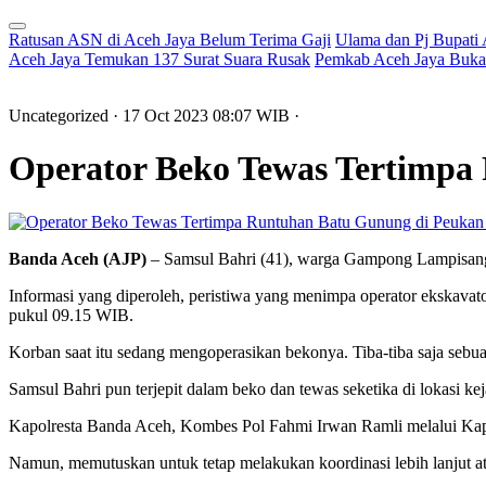
Ratusan ASN di Aceh Jaya Belum Terima Gaji
Ulama dan Pj Bupati
Aceh Jaya Temukan 137 Surat Suara Rusak
Pemkab Aceh Jaya Buka 
Uncategorized
· 17 Oct 2023
08:07
WIB
·
Operator Beko Tewas Tertimpa
Banda Aceh (AJP)
– Samsul Bahri (41), warga Gampong Lampisang,
Informasi yang diperoleh, peristiwa yang menimpa operator ekskavat
pukul 09.15 WIB.
Korban saat itu sedang mengoperasikan bekonya.
Tiba-tiba saja sebu
Samsul Bahri pun terjepit dalam beko dan tewas seketika di lokasi ke
Kapolresta Banda Aceh, Kombes Pol Fahmi Irwan Ramli melalui Kap
Namun, memutuskan untuk tetap melakukan koordinasi lebih lanjut ata