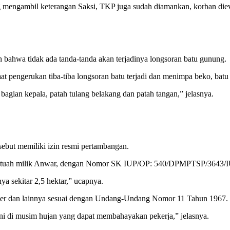
dang mengambil keterangan Saksi, TKP juga sudah diamankan, korban di
bahwa tidak ada tanda-tanda akan terjadinya longsoran batu gunung.
aat pengerukan tiba-tiba longsoran batu terjadi dan menimpa beko, batu
bagian kepala, patah tulang belakang dan patah tangan,” jelasnya.
sebut memiliki izin resmi pertambangan.
 Meutuah milik Anwar, dengan Nomor SK IUP/OP: 540/DPMPTSP/3643/
ya sekitar 2,5 hektar,” ucapnya.
armer dan lainnya sesuai dengan Undang-Undang Nomor 11 Tahun 1967.
ini di musim hujan yang dapat membahayakan pekerja,” jelasnya.