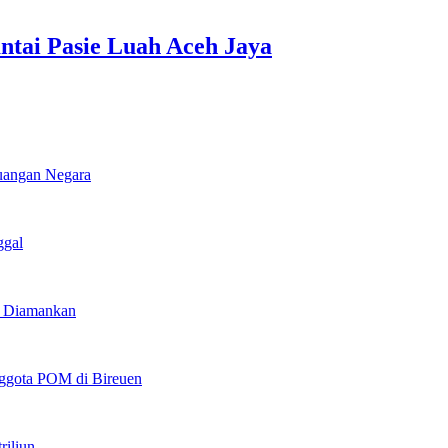
ntai Pasie Luah Aceh Jaya
euangan Negara
ggal
u Diamankan
ggota POM di Bireuen
riliun