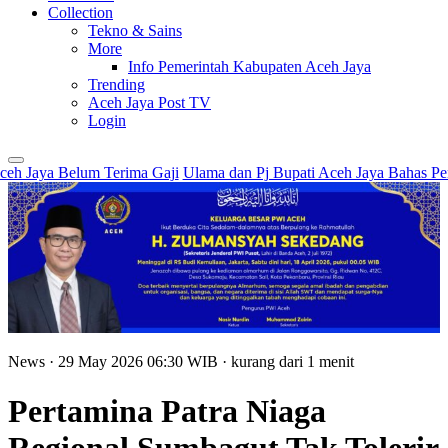
Collection
Tekno & Sains
More
Info Pemerintah Kabupaten Aceh Jaya
Trending
Aceh Jaya Post TV
Login
aya Belum Terima Gaji
Ulama dan Pj Bupati Aceh Jaya Bahas Pengu
News
· 29 May 2026
06:30
WIB
·
kurang dari 1 menit
Pertamina Patra Niaga
Regional Sumbagut Tak Tolerir