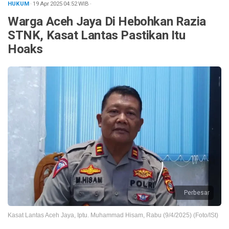
HUKUM
· 19 Apr 2025
04:52
WIB
·
Warga Aceh Jaya Di Hebohkan Razia
STNK, Kasat Lantas Pastikan Itu
Hoaks
Perbesar
Kasat Lantas Aceh Jaya, Iptu. Muhammad Hisam, Rabu (9/4/2025) (Foto/ISt)