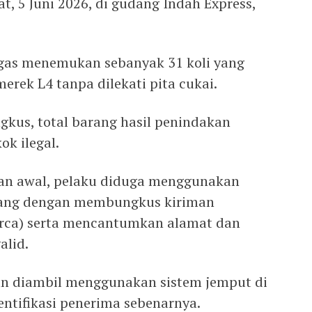
, 5 Juni 2026, di gudang Indah Express,
ugas menemukan sebanyak 31 koli yang
erek L4 tanpa dilekati pita cukai.
gkus, total barang hasil penindakan
k ilegal.
aan awal, pelaku diduga menggunakan
rang dengan membungkus kiriman
erca) serta mencantumkan alamat dan
alid.
kan diambil menggunakan sistem jemput di
ntifikasi penerima sebenarnya.