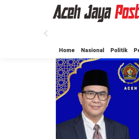
SN di Aceh Jaya Belum Terima Gaji
Ulama dan Pj Bupati Aceh Jaya B
Home
Nasional
Politik
P