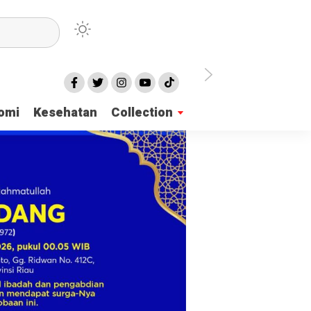
tangkap, Ini Kasusnya
Saat Proses Sortir, Panwaslih Aceh Jaya Tem
omi
Kesehatan
Collection