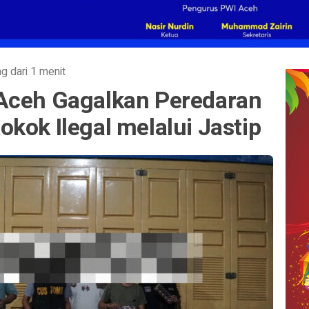
g dari 1 menit
Aceh Gagalkan Peredaran
kok Ilegal melalui Jastip