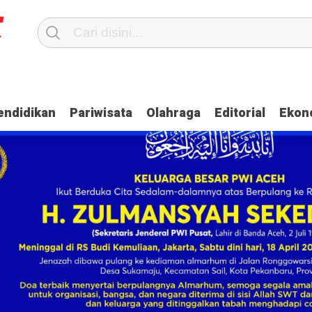
ahas Penguatan Kemandirian Dayah
Dua Oknum Anggota Polda Aceh Di
endidikan
Pariwisata
Olahraga
Editorial
Ekon