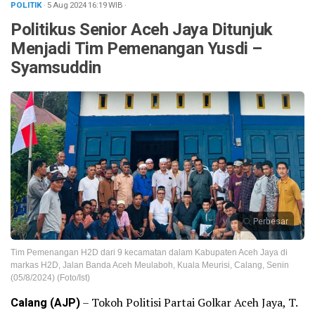
POLITIK
· 5 Aug 2024
16:19
WIB
·
Politikus Senior Aceh Jaya Ditunjuk
Menjadi Tim Pemenangan Yusdi –
Syamsuddin
Perbesar
Tim Pemenangan H2D dari 9 kecamatan dalam Kabupaten Aceh Jaya di
markas H2D, Jalan Banda Aceh Meulaboh, Kuala Meurisi, Calang, Senin
(05/8/2024) (Foto/Ist)
Calang (AJP)
– Tokoh Politisi Partai Golkar Aceh Jaya, T.