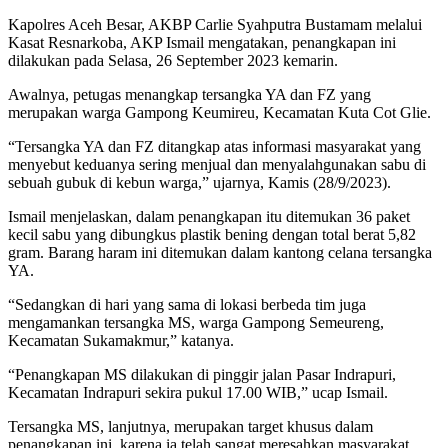
Kapolres Aceh Besar, AKBP Carlie Syahputra Bustamam melalui
Kasat Resnarkoba, AKP Ismail mengatakan, penangkapan ini
dilakukan pada Selasa, 26 September 2023 kemarin.
Awalnya, petugas menangkap tersangka YA dan FZ yang
merupakan warga Gampong Keumireu, Kecamatan Kuta Cot Glie.
“Tersangka YA dan FZ ditangkap atas informasi masyarakat yang
menyebut keduanya sering menjual dan menyalahgunakan sabu di
sebuah gubuk di kebun warga,” ujarnya, Kamis (28/9/2023).
Ismail menjelaskan, dalam penangkapan itu ditemukan 36 paket
kecil sabu yang dibungkus plastik bening dengan total berat 5,82
gram. Barang haram ini ditemukan dalam kantong celana tersangka
YA.
“Sedangkan di hari yang sama di lokasi berbeda tim juga
mengamankan tersangka MS, warga Gampong Semeureng,
Kecamatan Sukamakmur,” katanya.
“Penangkapan MS dilakukan di pinggir jalan Pasar Indrapuri,
Kecamatan Indrapuri sekira pukul 17.00 WIB,” ucap Ismail.
Tersangka MS, lanjutnya, merupakan target khusus dalam
penangkapan ini, karena ia telah sangat meresahkan masyarakat