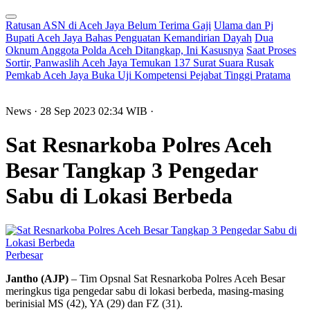
Ratusan ASN di Aceh Jaya Belum Terima Gaji
Ulama dan Pj
Bupati Aceh Jaya Bahas Penguatan Kemandirian Dayah
Dua
Oknum Anggota Polda Aceh Ditangkap, Ini Kasusnya
Saat Proses
Sortir, Panwaslih Aceh Jaya Temukan 137 Surat Suara Rusak
Pemkab Aceh Jaya Buka Uji Kompetensi Pejabat Tinggi Pratama
News
· 28 Sep 2023
02:34
WIB
·
Sat Resnarkoba Polres Aceh
Besar Tangkap 3 Pengedar
Sabu di Lokasi Berbeda
Perbesar
Jantho (AJP)
– Tim Opsnal Sat Resnarkoba Polres Aceh Besar
meringkus tiga pengedar sabu di lokasi berbeda, masing-masing
berinisial MS (42), YA (29) dan FZ (31).