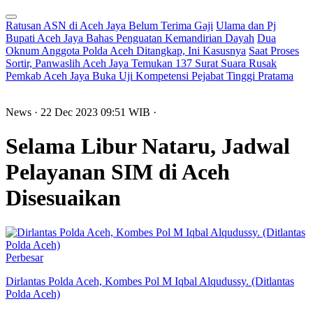
Ratusan ASN di Aceh Jaya Belum Terima Gaji
Ulama dan Pj
Bupati Aceh Jaya Bahas Penguatan Kemandirian Dayah
Dua
Oknum Anggota Polda Aceh Ditangkap, Ini Kasusnya
Saat Proses
Sortir, Panwaslih Aceh Jaya Temukan 137 Surat Suara Rusak
Pemkab Aceh Jaya Buka Uji Kompetensi Pejabat Tinggi Pratama
News
· 22 Dec 2023
09:51
WIB
·
Selama Libur Nataru, Jadwal
Pelayanan SIM di Aceh
Disesuaikan
Perbesar
Dirlantas Polda Aceh, Kombes Pol M Iqbal Alqudussy. (Ditlantas
Polda Aceh)