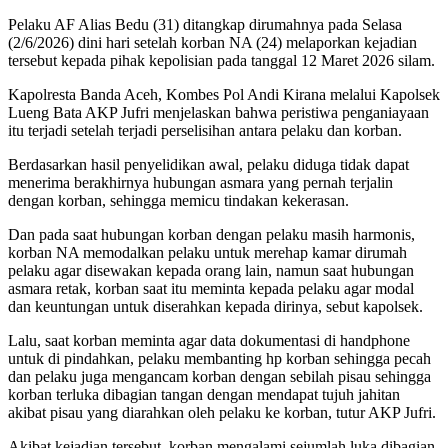
Pelaku AF Alias Bedu (31) ditangkap dirumahnya pada Selasa
(2/6/2026) dini hari setelah korban NA (24) melaporkan kejadian
tersebut kepada pihak kepolisian pada tanggal 12 Maret 2026 silam.
Kapolresta Banda Aceh, Kombes Pol Andi Kirana melalui Kapolsek
Lueng Bata AKP Jufri menjelaskan bahwa peristiwa penganiayaan
itu terjadi setelah terjadi perselisihan antara pelaku dan korban.
Berdasarkan hasil penyelidikan awal, pelaku diduga tidak dapat
menerima berakhirnya hubungan asmara yang pernah terjalin
dengan korban, sehingga memicu tindakan kekerasan.
Dan pada saat hubungan korban dengan pelaku masih harmonis,
korban NA memodalkan pelaku untuk merehap kamar dirumah
pelaku agar disewakan kepada orang lain, namun saat hubungan
asmara retak, korban saat itu meminta kepada pelaku agar modal
dan keuntungan untuk diserahkan kepada dirinya, sebut kapolsek.
Lalu, saat korban meminta agar data dokumentasi di handphone
untuk di pindahkan, pelaku membanting hp korban sehingga pecah
dan pelaku juga mengancam korban dengan sebilah pisau sehingga
korban terluka dibagian tangan dengan mendapat tujuh jahitan
akibat pisau yang diarahkan oleh pelaku ke korban, tutur AKP Jufri.
Akibat kejadian tersebut, korban mengalami sejumlah luka dibagian