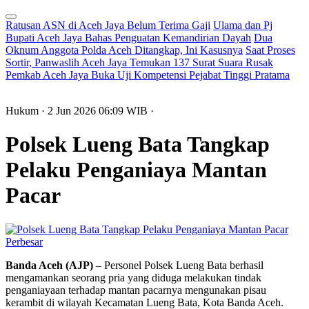
Ratusan ASN di Aceh Jaya Belum Terima Gaji
Ulama dan Pj
Bupati Aceh Jaya Bahas Penguatan Kemandirian Dayah
Dua
Oknum Anggota Polda Aceh Ditangkap, Ini Kasusnya
Saat Proses
Sortir, Panwaslih Aceh Jaya Temukan 137 Surat Suara Rusak
Pemkab Aceh Jaya Buka Uji Kompetensi Pejabat Tinggi Pratama
Hukum
· 2 Jun 2026
06:09
WIB
·
Polsek Lueng Bata Tangkap
Pelaku Penganiaya Mantan
Pacar
Perbesar
Banda Aceh (AJP)
– Personel Polsek Lueng Bata berhasil
mengamankan seorang pria yang diduga melakukan tindak
penganiayaan terhadap mantan pacarnya mengunakan pisau
kerambit di wilayah Kecamatan Lueng Bata, Kota Banda Aceh.