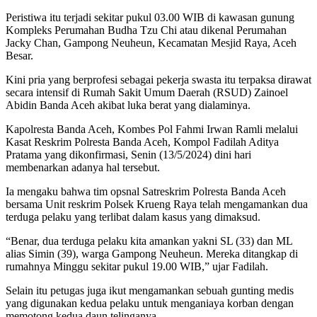
Peristiwa itu terjadi sekitar pukul 03.00 WIB di kawasan gunung
Kompleks Perumahan Budha Tzu Chi atau dikenal Perumahan
Jacky Chan, Gampong Neuheun, Kecamatan Mesjid Raya, Aceh
Besar.
Kini pria yang berprofesi sebagai pekerja swasta itu terpaksa dirawat
secara intensif di Rumah Sakit Umum Daerah (RSUD) Zainoel
Abidin Banda Aceh akibat luka berat yang dialaminya.
Kapolresta Banda Aceh, Kombes Pol Fahmi Irwan Ramli melalui
Kasat Reskrim Polresta Banda Aceh, Kompol Fadilah Aditya
Pratama yang dikonfirmasi, Senin (13/5/2024) dini hari
membenarkan adanya hal tersebut.
Ia mengaku bahwa tim opsnal Satreskrim Polresta Banda Aceh
bersama Unit reskrim Polsek Krueng Raya telah mengamankan dua
terduga pelaku yang terlibat dalam kasus yang dimaksud.
“Benar, dua terduga pelaku kita amankan yakni SL (33) dan ML
alias Simin (39), warga Gampong Neuheun. Mereka ditangkap di
rumahnya Minggu sekitar pukul 19.00 WIB,” ujar Fadilah.
Selain itu petugas juga ikut mengamankan sebuah gunting medis
yang digunakan kedua pelaku untuk menganiaya korban dengan
memotong kedua daun telinganya.