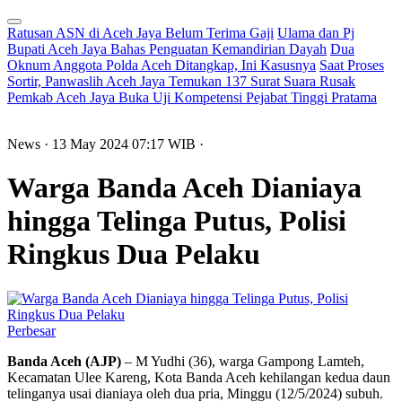
Ratusan ASN di Aceh Jaya Belum Terima Gaji
Ulama dan Pj
Bupati Aceh Jaya Bahas Penguatan Kemandirian Dayah
Dua
Oknum Anggota Polda Aceh Ditangkap, Ini Kasusnya
Saat Proses
Sortir, Panwaslih Aceh Jaya Temukan 137 Surat Suara Rusak
Pemkab Aceh Jaya Buka Uji Kompetensi Pejabat Tinggi Pratama
News
· 13 May 2024
07:17
WIB
·
Warga Banda Aceh Dianiaya
hingga Telinga Putus, Polisi
Ringkus Dua Pelaku
Perbesar
Banda Aceh (AJP)
– M Yudhi (36), warga Gampong Lamteh,
Kecamatan Ulee Kareng, Kota Banda Aceh kehilangan kedua daun
telinganya usai dianiaya oleh dua pria, Minggu (12/5/2024) subuh.